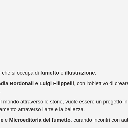
torizzo il trattamento dei dati personali trasmessi come stabilito dall'
informa
ivacy di Maledizioni
. Attraverso questo consenso potrò essere ricontattato i
rito alle informazioni richieste.
le che si occupa di
fumetto
e
illustrazione
.
dia Bordonali
e
Luigi Filippelli
, con l’obiettivo di crea
.
il mondo attraverso le storie, vuole essere un progetto i
amento attraverso l’arte e la bellezza.
le
e
Microeditoria del fumetto
, curando incontri con aut