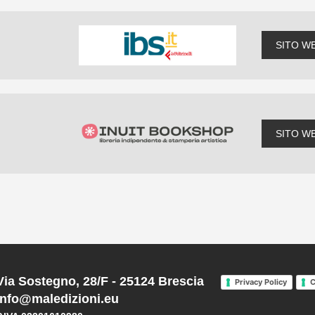
SITO W
SITO W
Via Sostegno, 28/F - 25124 Brescia
Privacy Policy
C
info@maledizioni.eu