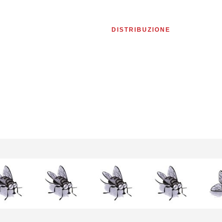
Contattaci
HOME
CATALOGO
DISTRIBUZIONE
MICROEDIT
Se hai delle domande per noi scrivi a
info@maledizioni.eu
oppure compila il modulo qui sotto.
DISTRIBUZIONE