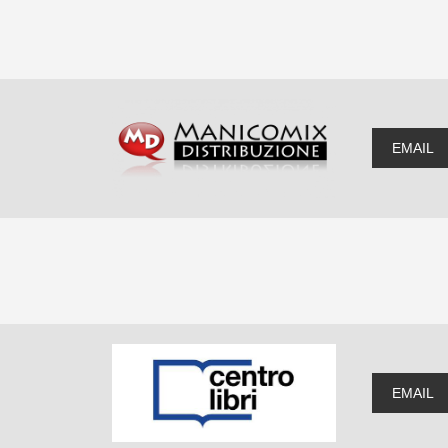
torizzo il trattamento dei dati personali trasmessi come stabilito dall'
informa
ivacy di Maledizioni
. Attraverso questo consenso potrò essere ricontattato i
rito alle informazioni richieste.
EMAIL
EMAIL